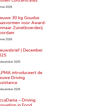
rotein Concentrates
 mei 2026
ieuwe 30 kg Goudse
aasvormen voor Award-
nnaar Zuivelboerderij
oordam
 mei 2026
ieuwsbrief | December
025
 december 2025
LPMA introduceert de
ieuwe Driving
ssistance
 december 2025
ccaDania – Driving
novation in Food