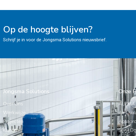
Op de hoogte blijven?
Schrijf je in voor de Jongsma Solutions nieuwsbrief.
Jongsma Solutions
Onze P
Over Ons
ALPMA
Werkwijze
Air Qual
Projecten
Aquapro
Klanten
Servi Do