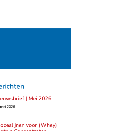
erichten
ieuwsbrief | Mei 2026
 mei 2026
roceslijnen voor (Whey)