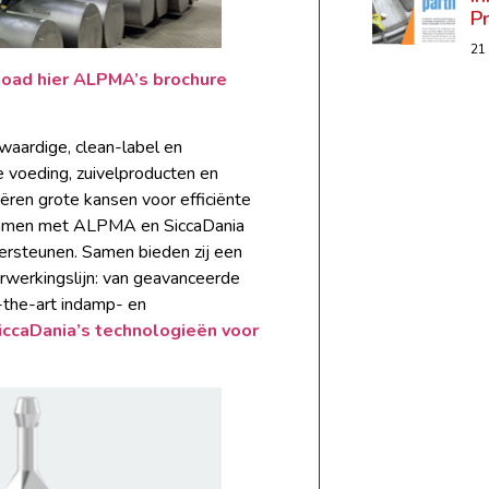
P
21
oad hier ALPMA’s brochure
aardige, clean-label en
e voeding, zuivelproducten en
ëren grote kansen voor efficiënte
 samen met ALPMA en SiccaDania
ersteunen. Samen bieden zij een
rwerkingslijn: van geavanceerde
-the-art indamp- en
SiccaDania’s technologieën voor