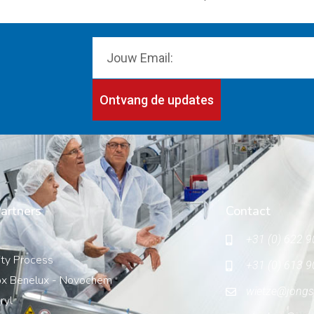
Ontvang de updates
artners
Contact
+31 (0) 622 9
ity Process
+31 (0) 613 9
x Benelux - Novochem
wietze@jongs
ryl