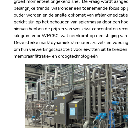
groeit momenteel ongekend snel. De vraag wordt aanged
belangrijke trends, waaronder een toenemende focus op 
ouder worden en de snelle opkomst van afslankmedicatie
gericht zijn op het behouden van spiermassa door een ho
hiervan hebben de prijzen van wei-eiwitconcentraten reco
kilogram voor WPC80, wat neerkomt op een stijging van b
Deze sterke marktdynamiek stimuleert zuivel- en voedin
om hun verwerkingscapaciteit voor eiwitten uit te breiden
membraanfiltratie- en droogtechnologieën.