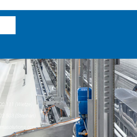
00 111 (Wietze)
02 503 (Stephan)
masolutions.com