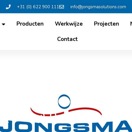
+31 (0) 622 900 111
info@jongsmasolutions.com
Producten
Werkwijze
Projecten
Contact
r (Whey) Protein Concen