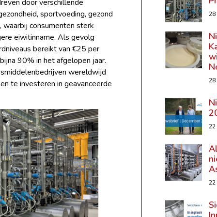
P
reven door verschillende
gezondheid, sportvoeding, gezond
28
, waarbij consumenten sterk
N
gere eiwitinname. Als gevolg
K
rdniveaus bereikt van €25 per
wi
ijna 90% in het afgelopen jaar.
N
gsmiddelenbedrijven wereldwijd
28
 en te investeren in geavanceerde
N
2
22
A
n
A
22
Si
In