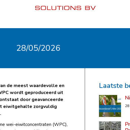
28/05/2026
Laatste b
van de meest waardevolle en
. WPC wordt geproduceerd uit
N
n ontstaat door geavanceerde
et eiwitgehalte zorgvuldig
28
.
P
ame wei-eiwitconcentraten (WPC),