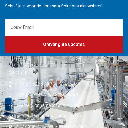
Schrijf je in voor de Jongsma Solutions nieuwsbrief.
Ontvang de updates
Contact
+31 (0) 622 900 111 (Wietze)
+31 (0) 613 902 503 (Stephan)
wietze@jongsmasolutions.com
stephan@jongsmasolutions.com
Boskamp 11, 8431 PS Oosterwolde