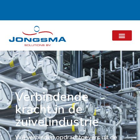
Verbindende
kracht in de
zuivelindustrie
Wij verbinden opdrachtgevers uit de