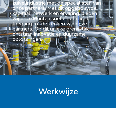
zuivelindustrie met de specialisten van
onze partners. Met dit opgebouwde
kapitaal, netwerk en ervaring, bieden
wij onze klanten snel en efficiënt
toegang tot de keuken van onze
partners. Op dit unieke grensvlak
ontstaan innovatie en duurzame
oplossingen.
Werkwijze