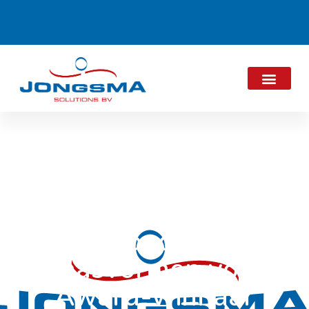
Nieuwe 30 kg
Goudse
Kaasvormen voor
Award-winnaar