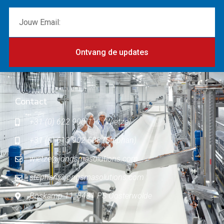
Ontvang de updates
Contact
+31 (0) 622 900 111 (Wietze)
+31 (0) 613 902 503 (Stephan)
wietze@jongsmasolutions.com
stephan@jongsmasolutions.com
Boskamp 11, 8431 PS Oosterwolde