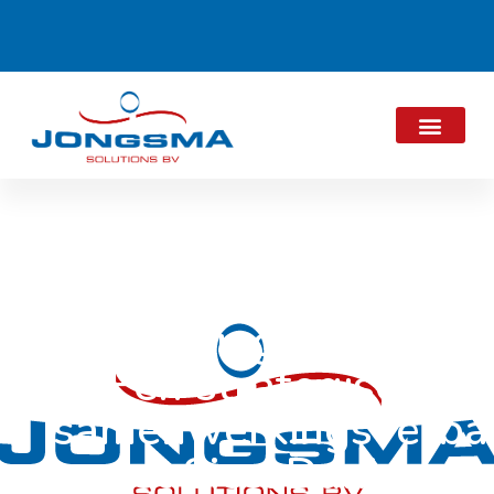
Uitbreiding Portfolio
– Een strategisch
samenwerkingsverba
met SiccaDania