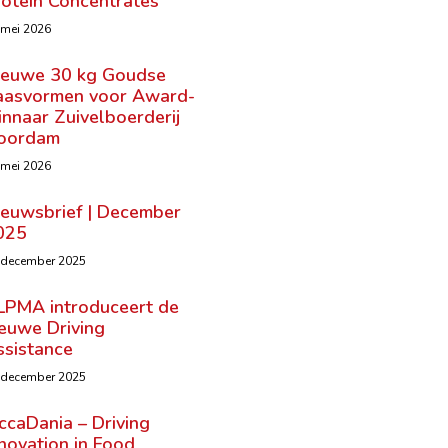
rotein Concentrates
 mei 2026
ieuwe 30 kg Goudse
aasvormen voor Award-
nnaar Zuivelboerderij
oordam
 mei 2026
ieuwsbrief | December
025
 december 2025
LPMA introduceert de
ieuwe Driving
ssistance
 december 2025
ccaDania – Driving
novation in Food