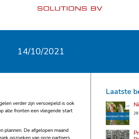
14/10/2021
Laatste b
en verder zijn versoepeld is ook
N
p alle fronten een vliegende start
28
en plannen. De afgelopen maand
P
fysiek opzoeken van onze partners