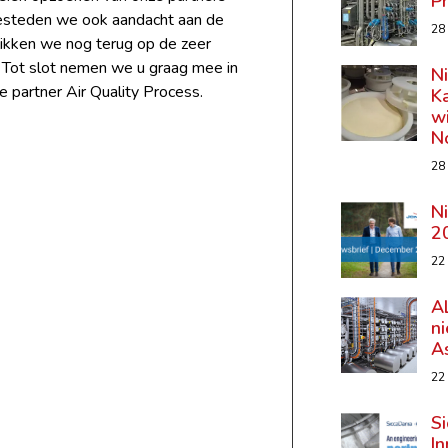
P
 besteden we ook aandacht aan de
28
likken we nog terug op de zeer
 Tot slot nemen we u graag mee in
N
 partner Air Quality Process.
K
wi
N
28
N
2
22
A
n
A
22
Si
In