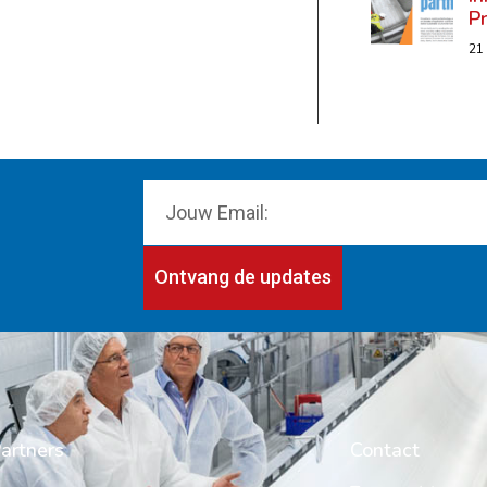
P
21
Ontvang de updates
artners
Contact