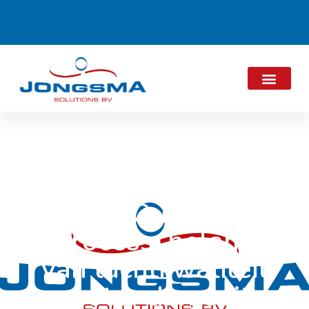
Air Quality
Process: belang
van luchtkwaliteit
groter dan ooit