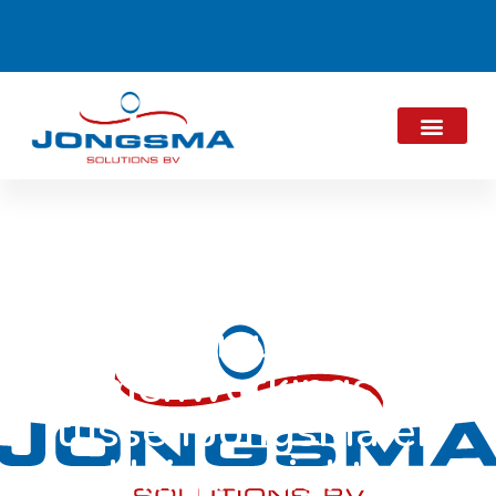
Nieuw
samenwerkingsverba
tussen Jongsma en
Unique Lights