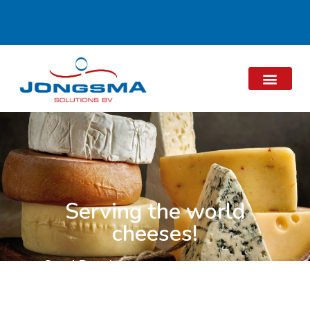
Serving the world
cheeses!
Servi Doryl ontwerpt en produceert
een breed assortiment kaasvormen &
rijpingsoplossingen
voor elk type kaas.